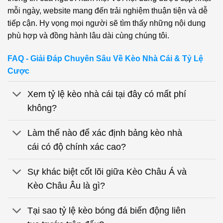
mỗi ngày, website mang đến trải nghiệm thuận tiện và dễ
tiếp cận. Hy vọng mọi người sẽ tìm thấy những nội dung
phù hợp và đồng hành lâu dài cùng chúng tôi.
FAQ - Giải Đáp Chuyên Sâu Về Kèo Nhà Cái & Tỷ Lệ
Cược
Xem tỷ lệ kèo nhà cái tại đây có mất phí
không?
Làm thế nào để xác định bảng kèo nhà
cái có độ chính xác cao?
Sự khác biệt cốt lõi giữa Kèo Châu Á và
Kèo Châu Âu là gì?
Tại sao tỷ lệ kèo bóng đá biến động liên