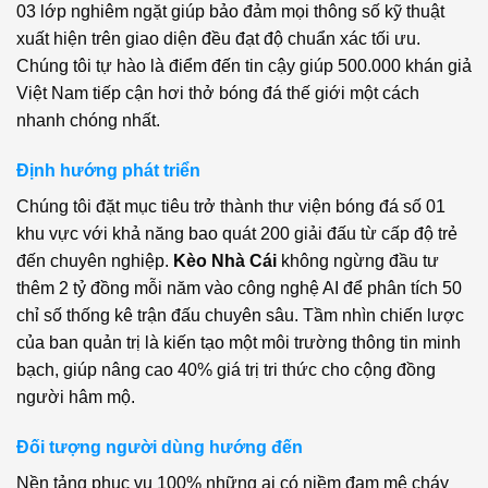
03 lớp nghiêm ngặt giúp bảo đảm mọi thông số kỹ thuật
xuất hiện trên giao diện đều đạt độ chuẩn xác tối ưu.
Chúng tôi tự hào là điểm đến tin cậy giúp 500.000 khán giả
Việt Nam tiếp cận hơi thở bóng đá thế giới một cách
nhanh chóng nhất.
Định hướng phát triển
Chúng tôi đặt mục tiêu trở thành thư viện bóng đá số 01
khu vực với khả năng bao quát 200 giải đấu từ cấp độ trẻ
đến chuyên nghiệp.
Kèo Nhà Cái
không ngừng đầu tư
thêm 2 tỷ đồng mỗi năm vào công nghệ AI để phân tích 50
chỉ số thống kê trận đấu chuyên sâu. Tầm nhìn chiến lược
của ban quản trị là kiến tạo một môi trường thông tin minh
bạch, giúp nâng cao 40% giá trị tri thức cho cộng đồng
người hâm mộ.
Đối tượng người dùng hướng đến
Nền tảng phục vụ 100% những ai có niềm đam mê cháy