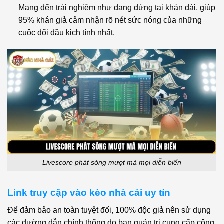
Mang đến trải nghiệm như đang đứng tại khán đài, giúp
95% khán giả cảm nhận rõ nét sức nóng của những
cuộc đối đầu kịch tính nhất.
Livescore phát sóng mượt mà mọi diễn biến
Link truy cập vào kèo nhà cái uy tín
Để đảm bảo an toàn tuyệt đối, 100% độc giả nên sử dụng
các đường dẫn chính thống do ban quản trị cung cấp công