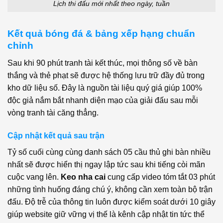
Lịch thi đấu mới nhất theo ngày, tuần
Kết quả bóng đá & bảng xếp hạng chuẩn
chỉnh
Sau khi 90 phút tranh tài kết thúc, mọi thông số về bàn
thắng và thẻ phạt sẽ được hệ thống lưu trữ đầy đủ trong
kho dữ liệu số. Đây là nguồn tài liệu quý giá giúp 100%
độc giả nắm bắt nhanh diện mạo của giải đấu sau mỗi
vòng tranh tài căng thẳng.
Cập nhật kết quả sau trận
Tỷ số cuối cùng cùng danh sách 05 cầu thủ ghi bàn nhiều
nhất sẽ được hiển thị ngay lập tức sau khi tiếng còi mãn
cuộc vang lên.
Keo nha cai
cung cấp video tóm tắt 03 phút
những tình huống đáng chú ý, không cần xem toàn bộ trận
đấu. Độ trễ của thông tin luôn được kiểm soát dưới 10 giây
giúp website giữ vững vị thế là kênh cập nhật tin tức thể