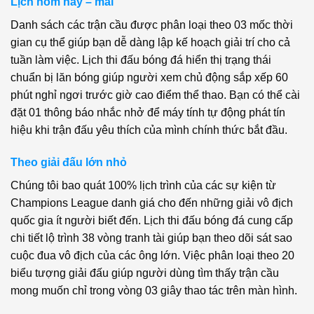
Lịch hôm nay – mai
Danh sách các trận cầu được phân loại theo 03 mốc thời
gian cụ thể giúp bạn dễ dàng lập kế hoạch giải trí cho cả
tuần làm việc. Lịch thi đấu bóng đá hiển thị trạng thái
chuẩn bị lăn bóng giúp người xem chủ động sắp xếp 60
phút nghỉ ngơi trước giờ cao điểm thể thao. Bạn có thể cài
đặt 01 thông báo nhắc nhở để máy tính tự động phát tín
hiệu khi trận đấu yêu thích của mình chính thức bắt đầu.
Theo giải đấu lớn nhỏ
Chúng tôi bao quát 100% lịch trình của các sự kiện từ
Champions League danh giá cho đến những giải vô địch
quốc gia ít người biết đến. Lịch thi đấu bóng đá cung cấp
chi tiết lộ trình 38 vòng tranh tài giúp bạn theo dõi sát sao
cuộc đua vô địch của các ông lớn. Việc phân loại theo 20
biểu tượng giải đấu giúp người dùng tìm thấy trận cầu
mong muốn chỉ trong vòng 03 giây thao tác trên màn hình.