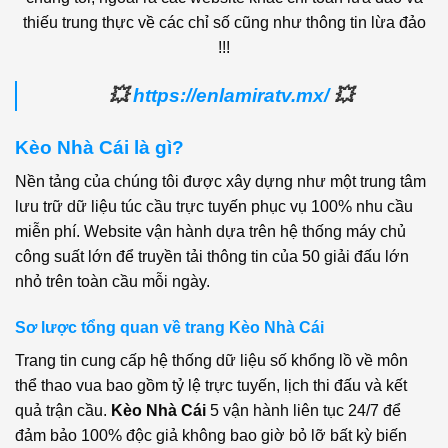
thiếu trung thực về các chỉ số cũng như thông tin lừa đảo
!!!
💥
https://enlamiratv.mx/
💥
Kèo Nhà Cái là gì?
Nền tảng của chúng tôi được xây dựng như một trung tâm
lưu trữ dữ liệu túc cầu trực tuyến phục vụ 100% nhu cầu
miễn phí. Website vận hành dựa trên hệ thống máy chủ
công suất lớn để truyền tải thông tin của 50 giải đấu lớn
nhỏ trên toàn cầu mỗi ngày.
Sơ lược tổng quan về trang Kèo Nhà Cái
Trang tin cung cấp hệ thống dữ liệu số khổng lồ về môn
thể thao vua bao gồm tỷ lệ trực tuyến, lịch thi đấu và kết
quả trận cầu.
Kèo Nhà Cái
5 vận hành liên tục 24/7 để
đảm bảo 100% độc giả không bao giờ bỏ lỡ bất kỳ biến