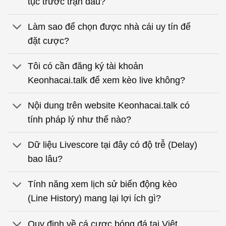
tục trước trận đấu?
Làm sao để chọn được nhà cái uy tín để
đặt cược?
Tôi có cần đăng ký tài khoản
Keonhacai.talk để xem kèo live không?
Nội dung trên website Keonhacai.talk có
tính pháp lý như thế nào?
Dữ liệu Livescore tại đây có độ trễ (Delay)
bao lâu?
Tính năng xem lịch sử biến động kèo
(Line History) mang lại lợi ích gì?
Quy định về cá cược bóng đá tại Việt