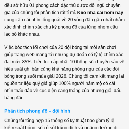
đều sở hữu 01 phong cách đặc thù được đội ngũ chuyên
gia của chúng tôi phân tích rất tỉ mỉ.
Keo nha cai hom nay
cung cấp cái nhìn tổng quát về 20 vòng đấu gần nhất nhằm
xác định chính xác chu kỳ phong độ của từng nhóm câu
lạc bộ khác nhau.
Việc bóc tách lối chơi của 20 đội bóng tại mỗi sân chơi
giúp trang web mang tới những dự đoán có tỷ lệ chính xác
đạt mức 85%. Liên tục cập nhật 10 thông số chuyên sâu về
hiệu suất ghi bàn cùng khả năng phòng ngự của các đội
bóng trong suốt mùa giải 2026. Chúng tôi cam kết mang lại
nguồn tư liệu quý giá giúp 100% người hâm mộ có cái
nhìn thấu đáo về cục diện căng thẳng của những giải đấu
hàng đầu.
Phân tích phong độ – đội hình
Chúng tôi tổng hợp 15 thông số kỹ thuật bao gồm tỷ lệ
kiểm soát bóng, số cú sút trúng đích và quãng đường di