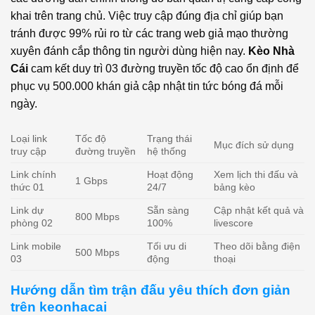
khai trên trang chủ. Việc truy cập đúng địa chỉ giúp bạn
tránh được 99% rủi ro từ các trang web giả mạo thường
xuyên đánh cắp thông tin người dùng hiện nay.
Kèo Nhà
Cái
cam kết duy trì 03 đường truyền tốc độ cao ổn định để
phục vụ 500.000 khán giả cập nhật tin tức bóng đá mỗi
ngày.
Loại link
Tốc độ
Trạng thái
Mục đích sử dụng
truy cập
đường truyền
hệ thống
Link chính
Hoạt động
Xem lịch thi đấu và
1 Gbps
thức 01
24/7
bảng kèo
Link dự
Sẵn sàng
Cập nhật kết quả và
800 Mbps
phòng 02
100%
livescore
Link mobile
Tối ưu di
Theo dõi bằng điện
500 Mbps
03
động
thoại
Hướng dẫn tìm trận đấu yêu thích đơn giản
trên keonhacai