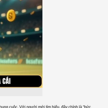
chung cuộc. Với người mới tìm hiểu, đây chính là “bức