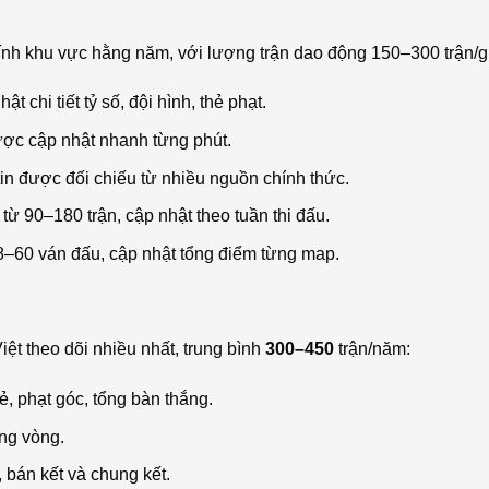
ính khu vực hằng năm, với lượng trận dao động 150–300 trận/gi
 chi tiết tỷ số, đội hình, thẻ phạt.
ược cập nhật nhanh từng phút.
in được đối chiếu từ nhiều nguồn chính thức.
 90–180 trận, cập nhật theo tuần thi đấu.
60 ván đấu, cập nhật tổng điểm từng map.
ệt theo dõi nhiều nhất, trung bình
300–450
trận/năm:
ẻ, phạt góc, tổng bàn thắng.
ng vòng.
 bán kết và chung kết.