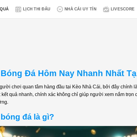
LỊCH THI ĐẤU
 QUẢ
NHÀ CÁI UY TÍN
LIVESCORE
 Bóng Đá Hôm Nay Nhanh Nhất Tại
ười chơi quan tâm hàng đầu tại Kèo Nhà Cái, bởi đây chính là
 kết quả nhanh, chính xác không chỉ giúp người xem nắm trọn diễ
ững.
bóng đá là gì?