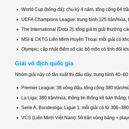
World Cup (bóng đá): chu kỳ 4 năm, tổng cộng 64 trận
UEFA Champions League: trung bình 125 trận/mùa, t
The International (Dota 2): tổng giá trị giải thưởng
MSI & CKTG Liên Minh Huyền Thoại: mỗi giải có khoản
Olympic: cập nhật điểm số các bộ môn có tính đối khá
Giải vô địch quốc gia
Nhóm giải này có tần suất thi đấu dày, trung bình 40–60 
Premier League: 38 vòng đấu, tổng cộng 380 trận/mùa
La Liga: 380 trận/mùa, thông tin thống kê bàn thắng, 
Serie A, Bundesliga, Ligue 1: mỗi giải có từ 306–380 
VCS (Liên Minh Việt Nam): 56 trận vòng bảng + playo