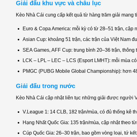
Giải đấu khu vực và châu lục
Kèo Nhà Cái cung cấp kết quả từ hàng trăm giải mang t
Euro & Copa America: mỗi kỳ có từ 28–51 trận, cập nhật
Asian Cup: khoảng 51 trận, các trận của Việt Nam đ
SEA Games, AFF Cup: trung bình 20–36 trận, thông t
LCK – LPL – LEC – LCS (Esport LMHT): mỗi mùa có từ
PMGC (PUBG Mobile Global Championship): hơn 48–
Giải đấu trong nước
Kèo Nhà Cái cập nhật liên tục những giải được người Vi
V.League 1: 14 CLB, 182 trận/mùa, có đủ thống kê th
Hạng Nhất Quốc Gia: 135 trận/mùa, cập nhật theo từ
Cúp Quốc Gia: 26–30 trận, bao gồm vòng loại, tứ kết,