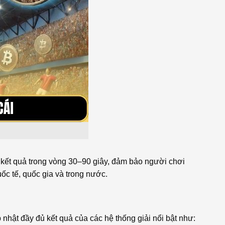
t kết quả trong vòng 30–90 giây, đảm bảo người chơi
ốc tế, quốc gia và trong nước.
 nhật đầy đủ kết quả của các hệ thống giải nổi bật như: