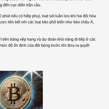
ng đến cục diện trận cầu.
phút nếu có hiệp phụ), loạt sút luân lưu khi hai đội hòa
ược liên kết với các loại kèo phổ biến như kèo châu Á,
rí trên bảng xếp hạng và dự đoán khả năng đi tiếp ở các
 mức độ ổn định của đội bóng trước khi đưa ra quyết