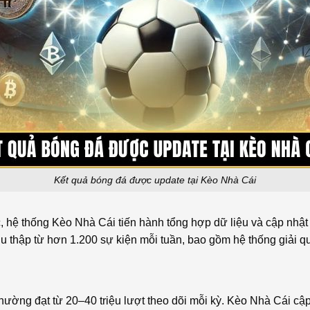
Kết quả bóng đá được update tại Kèo Nhà Cái
c, hệ thống Kèo Nhà Cái tiến hành tổng hợp dữ liệu và cập nhậ
u thập từ hơn 1.200 sự kiện mỗi tuần, bao gồm hệ thống giải qu
hường đạt từ 20–40 triệu lượt theo dõi mỗi kỳ. Kèo Nhà Cái cập