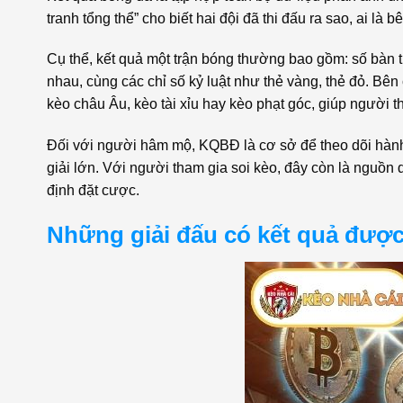
tranh tổng thể” cho biết hai đội đã thi đấu ra sao, ai l
Cụ thể, kết quả một trận bóng thường bao gồm: số bàn th
nhau, cùng các chỉ số kỷ luật như thẻ vàng, thẻ đỏ. Bê
kèo châu Âu, kèo tài xỉu hay kèo phạt góc, giúp người t
Đối với người hâm mộ, KQBĐ là cơ sở để theo dõi hành t
giải lớn. Với người tham gia soi kèo, đây còn là nguồn
định đặt cược.
Những giải đấu có kết quả được